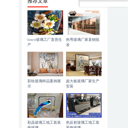
推荐文章
low-e玻璃工厂直营生
热弯玻璃厂家直销批
产
发
彩绘玻璃样品案例展
超大板玻璃厂家生产
示
安装
彩晶玻璃工地工装装
热反射玻璃工地工装
饰玻璃
装饰玻璃