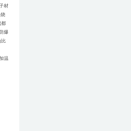
子材
热烧
成都
防爆
为比
加温