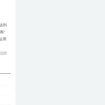
达到
璃?
运用
厂招聘