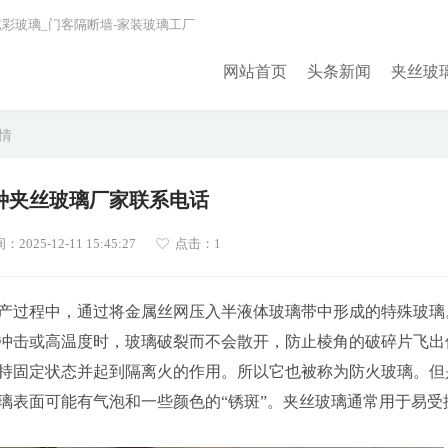
炫彩玻璃_门客隔断墙-家装玻璃工厂
网站首页
头条新闻
夹丝玻
详情
种夹丝玻璃厂家联系电话
025-12-11 15:45:27
点击：1
产过程中，通过将金属丝网压入半液体玻璃带中形成的特殊玻璃
冲击或高温度时，玻璃破裂而不会散开，防止棱角的破碎片飞出
持固定状态并起到隔离火的作用。所以它也被称为防火玻璃。但
璃表面可能有气泡和一些颜色的“锈斑”。夹丝玻璃通常用于易受