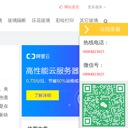
网站首页
更多服务
璃
玻璃隔断
压花玻璃
彩绘打印
其它玻璃
在线客服
热线电话：
18084823625
微信号：
18084823625
。夹
伤害
是在
振动