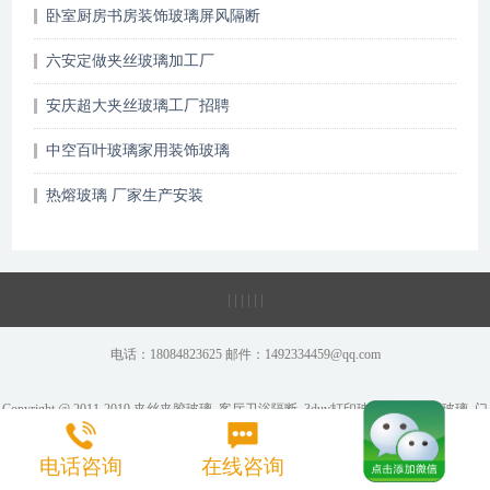
卧室厨房书房装饰玻璃屏风隔断
六安定做夹丝玻璃加工厂
安庆超大夹丝玻璃工厂招聘
中空百叶玻璃家用装饰玻璃
热熔玻璃 厂家生产安装
|
|
|
|
|
|
电话：18084823625 邮件：1492334459@qq.com
Copyright @ 2011-2019 夹丝夹胶玻璃_客厅卫浴隔断_3duv打印玻璃_彩绘炫彩玻璃_门
电话咨询
在线咨询
客隔断墙-家装玻璃工厂 All Rights Reserved. 版权所有
地图
Rss