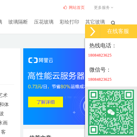
网站首页
更多服务
璃
玻璃隔断
压花玻璃
彩绘打印
其它玻璃
在线客服
热线电话：
18084823625
微信号：
18084823625
艺术
和体
玻
水画
，客