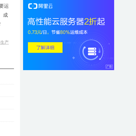
要运
、成
常
营生产