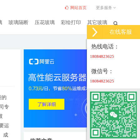
网站首页
更多服务
璃
玻璃隔断
压花玻璃
彩绘打印
其它玻璃
在线客服
热线电话：
18084823625
微信号：
18084823625
型的
司专
玻
要运
、成